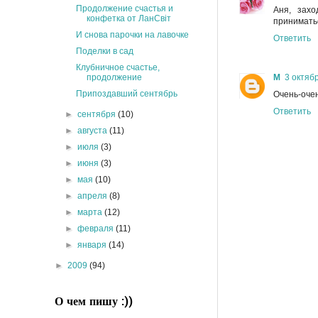
Продолжение счастья и
Аня, захо
конфетка от ЛанСвіт
приниматьс
И снова парочки на лавочке
Ответить
Поделки в сад
Клубничное счастье,
продолжение
М
3 октябр
Припоздавший сентябрь
Очень-очен
Ответить
►
сентября
(10)
►
августа
(11)
►
июля
(3)
►
июня
(3)
►
мая
(10)
►
апреля
(8)
►
марта
(12)
►
февраля
(11)
►
января
(14)
►
2009
(94)
О чем пишу :))