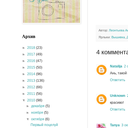
Автор:
Леонтьева А
Архив
Ярлыки:
Вышивка
,
►
2018
(23)
4 коммент
►
2017
(49)
►
2016
(47)
Natalija
2 
►
2015
(50)
Ань, такой
►
2014
(96)
Ответить
►
2013
(136)
►
2012
(66)
►
2011
(56)
Unknown
▼
2010
(98)
красиво!
►
декабря
(5)
Ответить
►
ноября
(5)
▼
октября
(6)
Первый поцелуй
Tanya
3 ок