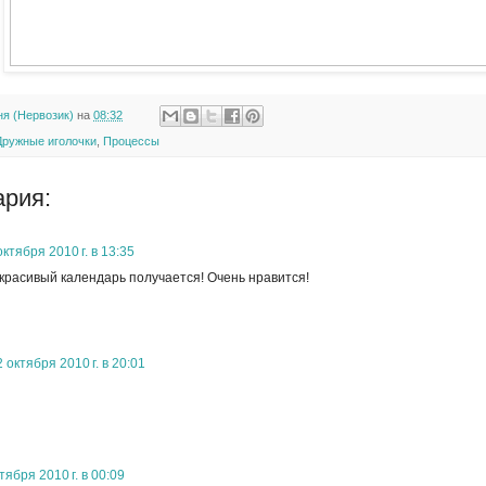
ня (Нервозик)
на
08:32
Дружные иголочки
,
Процессы
ария:
октября 2010 г. в 13:35
 красивый календарь получается! Очень нравится!
2 октября 2010 г. в 20:01
тября 2010 г. в 00:09