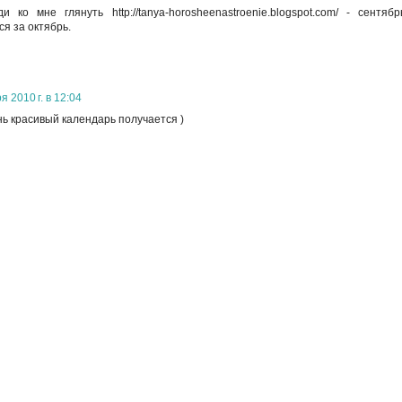
ди ко мне глянуть http://tanya-horosheenastroenie.blogspot.com/ - сент
я за октябрь.
я 2010 г. в 12:04
ь красивый календарь получается )